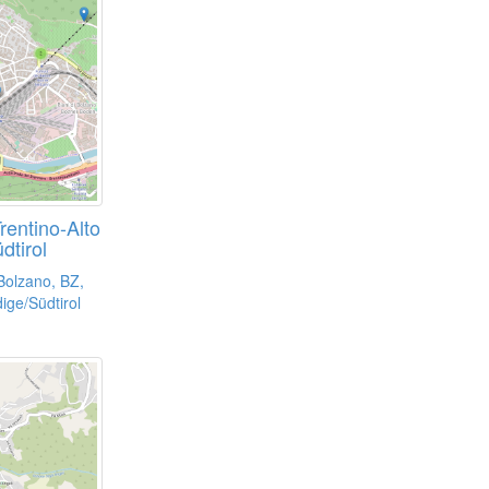
rentino-Alto
dtirol
Bolzano, BZ,
ige/Südtirol