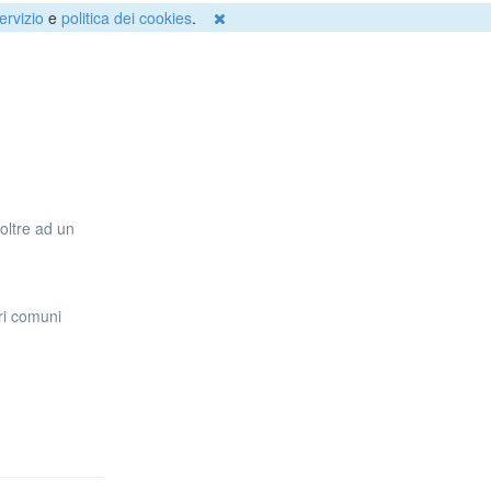
ervizio
e
politica dei cookies
.
 oltre ad un
tri comuni