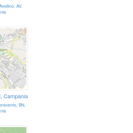
vellino, AV,
nia
N, Campania
enevento, BN,
nia