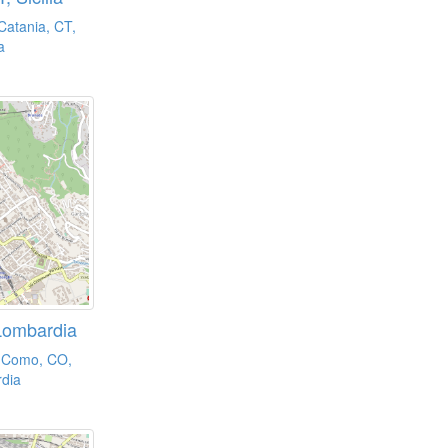
Catania, CT,
a
Lombardia
i Como, CO,
dia