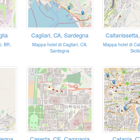
glia
Cagliari, CA, Sardegna
Caltanissetta,
i, BR,
Mappa hotel di Cagliari, CA,
Mappa hotel di Cal
Sardegna
Sicili
degna
Caserta, CE, Campania
Catania, CT