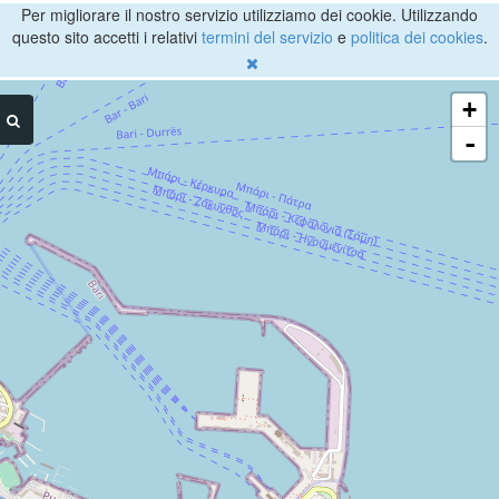
Per migliorare il nostro servizio utilizziamo dei cookie. Utilizzando
questo sito accetti i relativi
termini del servizio
e
politica dei cookies
.
+
-