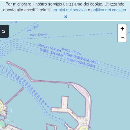
Per migliorare il nostro servizio utilizziamo dei cookie. Utilizzando
questo sito accetti i relativi
termini del servizio
e
politica dei cookies
.
+
-