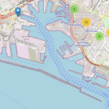
5
12
4