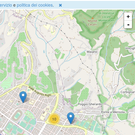
ervizio
e
politica dei cookies
.
+
-
10