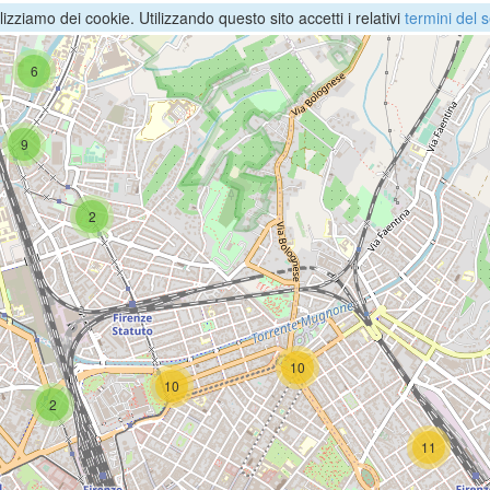
ilizziamo dei cookie. Utilizzando questo sito accetti i relativi
termini del s
6
9
2
10
10
2
11