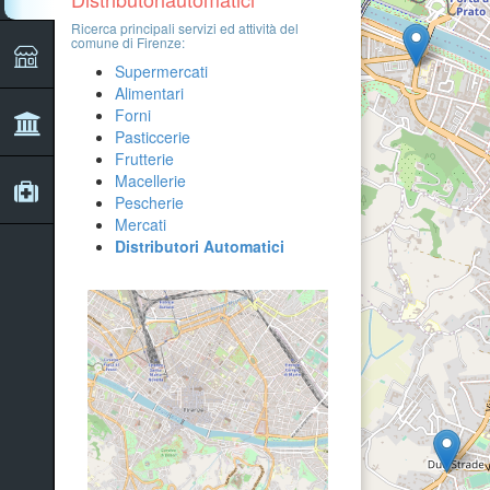
Ricerca principali servizi ed attività del
2
comune di Firenze:
Supermercati
Alimentari
Forni
Pasticcerie
Frutterie
Macellerie
Pescherie
Mercati
Distributori Automatici