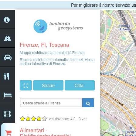
Per migliorare il nostro servizio ut
9
7
Firenze, FI, Toscana
Mappa distributori automatici di Firenze
Ricerca distributori automatici, indirizzi, vie su
cartina interattiva di Firenze
Strade
Città
valutazione:
4,3
-
3
voti
Alimentari -
6
Distributoriautomatici