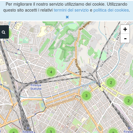
Per migliorare il nostro servizio utilizziamo dei cookie. Utilizzando
questo sito accetti i relativi
termini del servizio
e
politica dei cookies
.
+
4
-
4
2
3
2
3
6
2