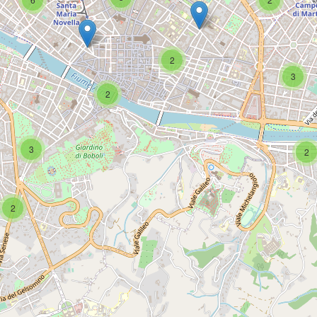
2
3
2
3
2
2